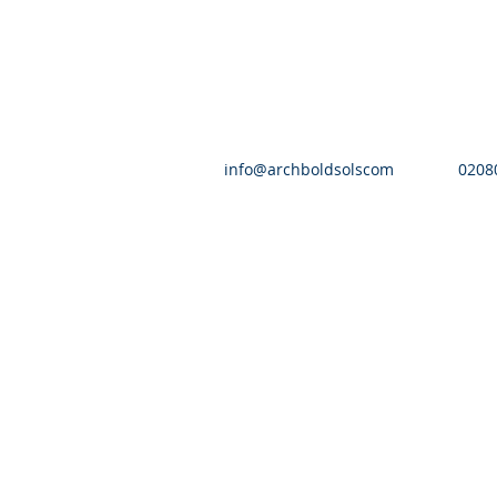
info@archboldsolscom
0208
Arch 2016 بذریعہ آرچ بولڈ سولیسیٹر | جملہ حقوق محفوظ ہیں آرک بولڈ سولیسیٹرز - 839 ہائی روڈ - گڈ مائیز - الفورڈ -