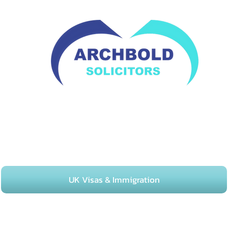
02082529567
۔
UK Visas & Immigration