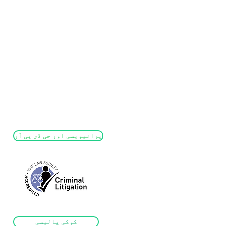
پرائیویسی اور جی ڈی پی آر
آئی 
کی
آر
آر
کوکی پالیسی