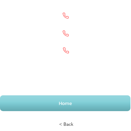
بھونکنا۔
02080872887۔
گڈ مائیز۔
02035000919۔
ویب اخبار۔
www.ukvisane
ws.archboldsol
s.com۔
Home
< Back